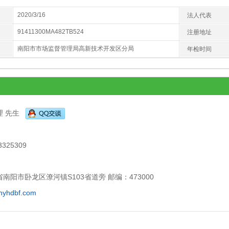
2020/3/16
法人代表
91411300MA482TB524
注册地址
南阳市市场监督管理局高新技术开发区分局
年检时间
理 先生
-
3325309
-
南阳市卧龙区潦河镇S103省道旁 邮编：473000
nyhdbf.com