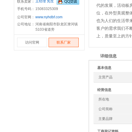
王经理 先生
联系卖家：
代的发展，活动板
手机号码：
15083325309
位，在外型美观整
公司官网：
www.nyhdbf.com
也为人们的生活带
公司地址：
河南省南阳市卧龙区潦河镇
客户的需求我们不
S103省道旁
上，质量至上的方
访问官网
联系厂家
详细信息
基本信息
主营产品
经营信息
所在地
公司简称
主要品牌
工商登记资料